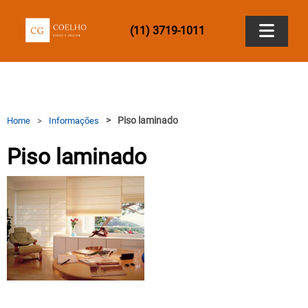
(11) 3719-1011
Home
Empresa
Piso laminado
Home
Informações
Piso laminado
Produtos
Papel de Parede
.
Contato