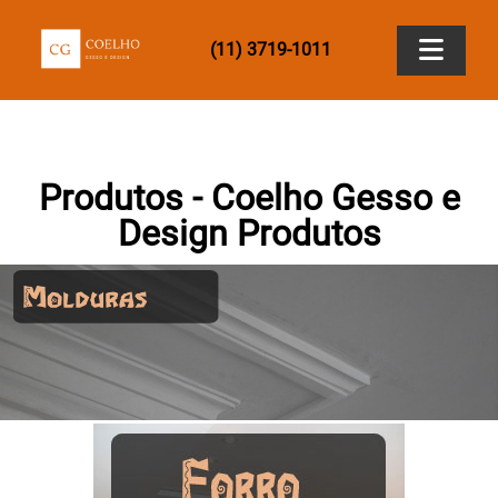
(11) 3719-1011
Home
Produtos - Coelho Gesso e
Empresa
Design Produtos
Produtos
Papel de Parede
.
Contato