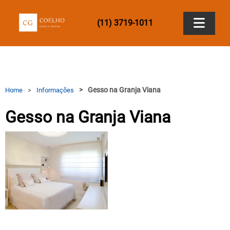
(11) 3719-1011
Home
Empresa
Gesso na Granja Viana
Home
Informações
Gesso na Granja Viana
Produtos
Papel de Parede
.
Contato